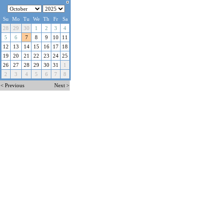
Su
Mo
Tu
We
Th
Fr
Sa
28
29
30
1
2
3
4
5
6
7
8
9
10
11
12
13
14
15
16
17
18
19
20
21
22
23
24
25
26
27
28
29
30
31
1
2
3
4
5
6
7
8
< Previous
Next >